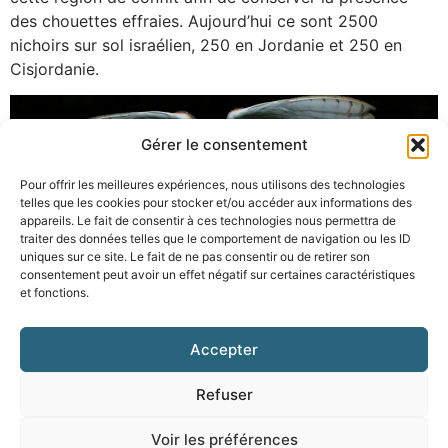
des chouettes effraies. Aujourd’hui ce sont 2500
nichoirs sur sol israélien, 250 en Jordanie et 250 en
Cisjordanie.
Gérer le consentement
Pour offrir les meilleures expériences, nous utilisons des technologies
telles que les cookies pour stocker et/ou accéder aux informations des
appareils. Le fait de consentir à ces technologies nous permettra de
traiter des données telles que le comportement de navigation ou les ID
uniques sur ce site. Le fait de ne pas consentir ou de retirer son
consentement peut avoir un effet négatif sur certaines caractéristiques
et fonctions.
Appelez-nous au 079 3 55 77 99
– Permanence
Accepter
téléphonique du lundi au vendredi de 9h à 12h15
Refuser
contact@solidaritepaysans.ch
Voir les préférences
Création de site web