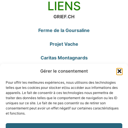
LIENS
GRIEF
.
CH
F
erme de la Goursaline
Projet Vache
Caritas Montagnards
Gérer le consentement
Placement familial
Pour offrir les meilleures expériences, nous utilisons des technologies
Remise de ferme
telles que les cookies pour stocker et/ou accéder aux informations des
appareils. Le fait de consentir à ces technologies nous permettra de
traiter des données telles que le comportement de navigation ou les ID
uniques sur ce site. Le fait de ne pas consentir ou de retirer son
consentement peut avoir un effet négatif sur certaines caractéristiques
et fonctions.
Appelez-nous au 079 3 55 77 99
– Permanence