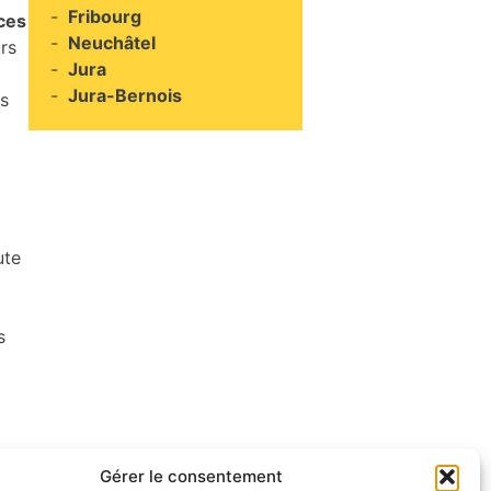
Fribourg
ces
Neuchâtel
urs
Jura
Jura-Bernois
és
ute
s
Gérer le consentement