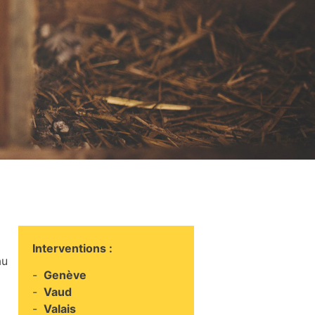
Interventions :
au
Genève
Vaud
Valais